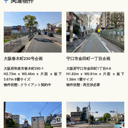
関連物件
大阪春木町230号企画
守口市金田町一丁目企画
大阪府和泉市春木町290-1
大阪府守口市金田町1丁目4-6
H2.73m x W5.46m x 片面 x 板下
H1.82m x W0.91m x 片面 x 板下
3.67m 9畳サイズ
1.38m 1畳サイズ
物件状態 : クライアント契約中
物件状態 : 再交渉必要