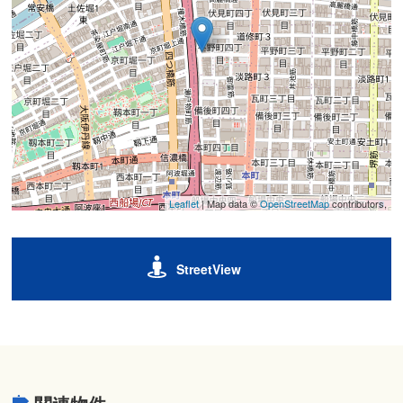
Leaflet
| Map data ©
OpenStreetMap
contributors,
StreetView