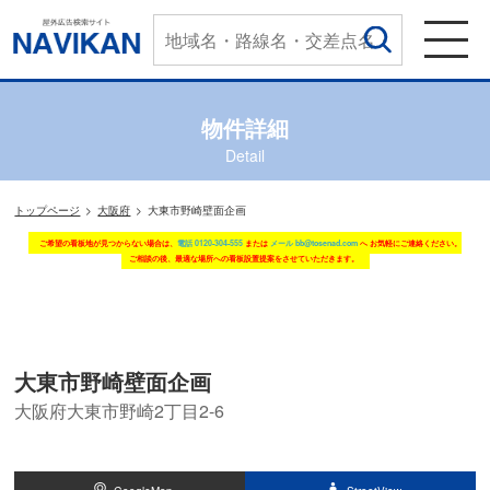
物件詳細
Detail
トップページ
大阪府
大東市野崎壁面企画
ご希望の看板地が見つからない場合は、
電話 0120-304-555
または
メール bb@tosenad.com
へ お気軽にご連絡ください。
ご相談の後、最適な場所への看板設置提案をさせていただきます。
大東市野崎壁面企画
大阪府大東市野崎2丁目2-6