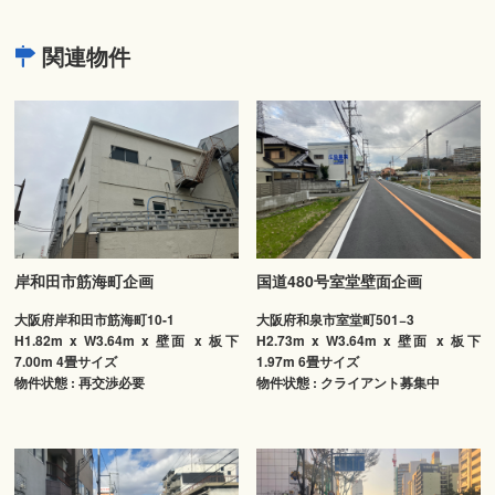
関連物件
岸和田市筋海町企画
国道480号室堂壁面企画
大阪府岸和田市筋海町10-1
大阪府和泉市室堂町501−3
H1.82m x W3.64m x 壁面 x 板下
H2.73m x W3.64m x 壁面 x 板下
7.00m 4畳サイズ
1.97m 6畳サイズ
物件状態 : 再交渉必要
物件状態 : クライアント募集中