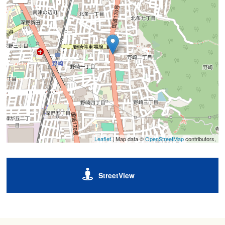
Leaflet
| Map data ©
OpenStreetMap
contributors,
StreetView