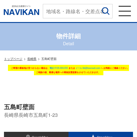
物件詳細
Detail
トップページ
長崎県
五島町壁面
ご希望の看板地が見つからない場合は、
電話 0120-304-555
または
メール bb@tosenad.com
へ お気軽にご連絡ください。
ご相談の後、最適な場所への看板設置提案をさせていただきます。
五島町壁面
長崎県長崎市五島町1-23