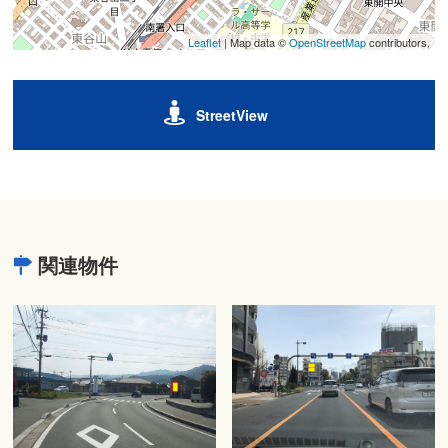
Leaflet
| Map data ©
OpenStreetMap
contributors,
StreetView
関連物件