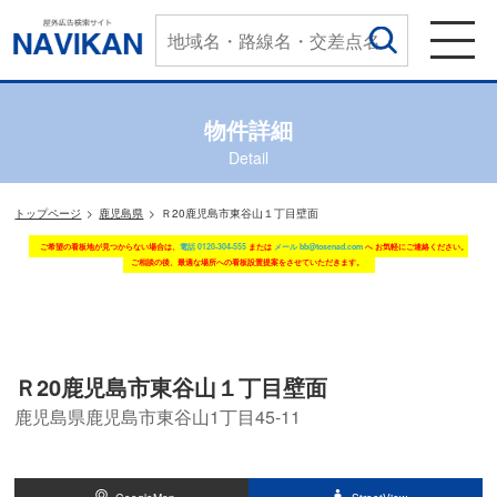
物件詳細
Detail
トップページ
鹿児島県
Ｒ20鹿児島市東谷山１丁目壁面
ご希望の看板地が見つからない場合は、
電話 0120-304-555
または
メール bb@tosenad.com
へ お気軽にご連絡ください。
ご相談の後、最適な場所への看板設置提案をさせていただきます。
Ｒ20鹿児島市東谷山１丁目壁面
鹿児島県鹿児島市東谷山1丁目45-11