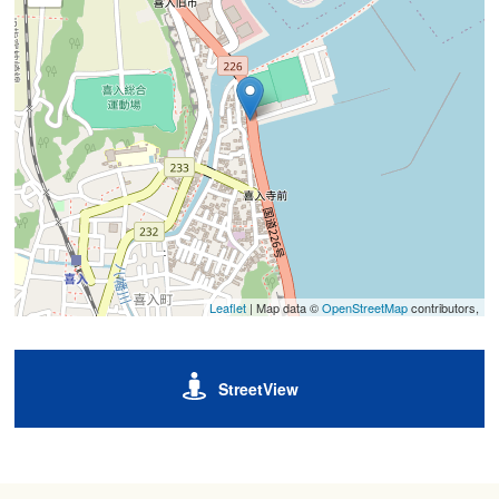
Leaflet
| Map data ©
OpenStreetMap
contributors,
StreetView