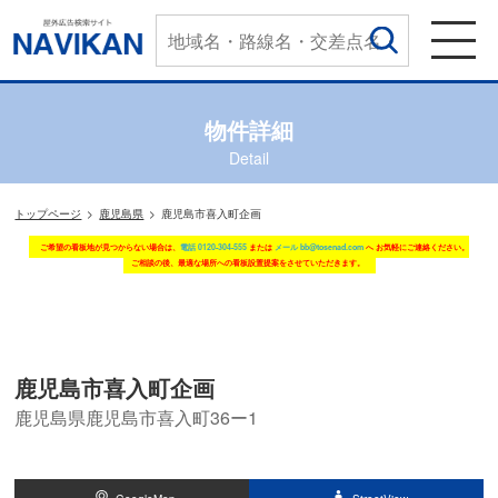
物件詳細
Detail
トップページ
鹿児島県
鹿児島市喜入町企画
ご希望の看板地が見つからない場合は、
電話 0120-304-555
または
メール bb@tosenad.com
へ お気軽にご連絡ください。
ご相談の後、最適な場所への看板設置提案をさせていただきます。
鹿児島市喜入町企画
鹿児島県鹿児島市喜入町36ー1