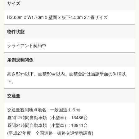
サイズ
H2.00m x W1.70m x 壁面 x 板下4.50m 2.1畳サイズ
物件状態
クライアント契約中
条例規制関係
高さ52ｍ以下。面積50㎡以内。面積合計は当該壁面の3/10以
下。
交通量
交通量観測地点地名 : 一般国道１６号
昼間12時間自動車類（小型車）: 13486台
昼間24時間自動車類（小型車）: 18941台
(平成27年度 全国道路・街路交通情勢調査)