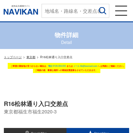
物件詳細
Detail
トップページ
東京都
R16松林通り入口交差点
ご希望の看板地が見つからない場合は、
電話 0120-304-555
または
メール bb@tosenad.com
へ お気軽にご連絡ください。
ご相談の後、最適な場所への看板設置提案をさせていただきます。
R16松林通り入口交差点
東京都福生市福生2020‐3