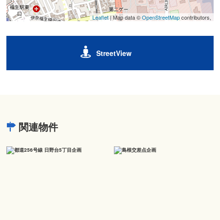
Leaflet
| Map data ©
OpenStreetMap
contributors,
StreetView
関連物件