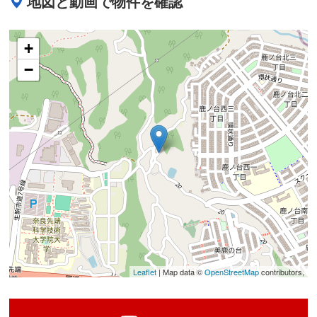
地図と動画で物件を確認
+
−
Leaflet
| Map data ©
OpenStreetMap
contributors,