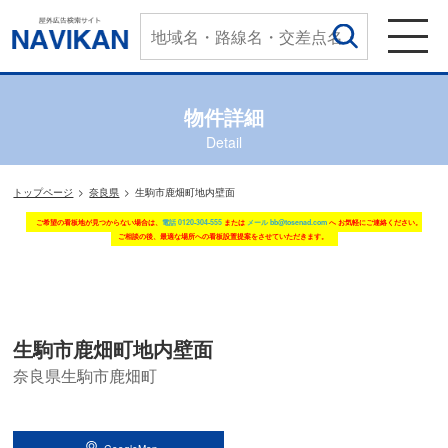
物件詳細
Detail
トップページ
奈良県
生駒市鹿畑町地内壁面
ご希望の看板地が見つからない場合は、
電話 0120-304-555
または
メール bb@tosenad.com
へ お気軽にご連絡ください。
ご相談の後、最適な場所への看板設置提案をさせていただきます。
生駒市鹿畑町地内壁面
奈良県生駒市鹿畑町