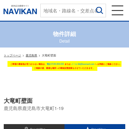
物件詳細
Detail
トップページ
鹿児島県
大竜町壁面
ご希望の看板地が見つからない場合は、
電話 0120-304-555
または
メール bb@tosenad.com
へ お気軽にご連絡ください。
ご相談の後、最適な場所への看板設置提案をさせていただきます。
大竜町壁面
鹿児島県鹿児島市大竜町1-19