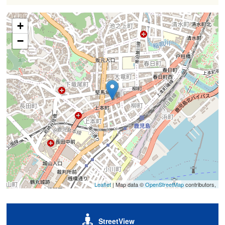
+
−
Leaflet
| Map data ©
OpenStreetMap
contributors,
StreetView