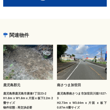
関連物件
鹿児島郡元
南さつま加世田
鹿児島県鹿児島市唐湊1丁目23-2
鹿児島県南さつま市加世田川畑1527-
H1.8m x W1.8m x 片面 x 板下2.2m 2
3
畳サイズ
H2.73m x W3.64m x 片面 x 板下
物件状態 : 再交渉必要
0.87m 6畳サイズ