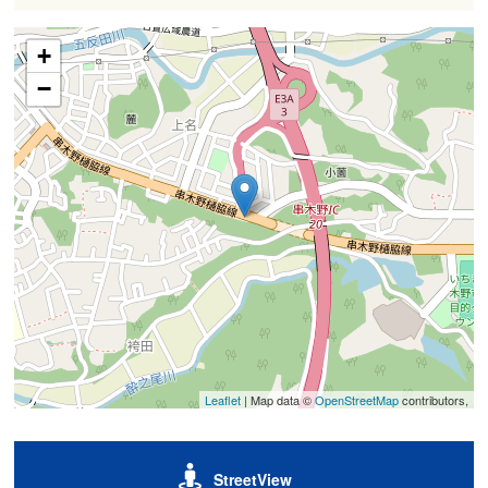
+
−
Leaflet
| Map data ©
OpenStreetMap
contributors,
StreetView