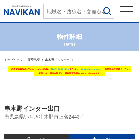
物件詳細
Detail
トップページ
鹿児島県
串木野インター出口
ご希望の看板地が見つからない場合は、
電話 0120-304-555
または
メール bb@tosenad.com
へ お気軽にご連絡ください。
ご相談の後、最適な場所への看板設置提案をさせていただきます。
串木野インター出口
鹿児島県いちき串木野市上名2443-1