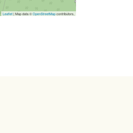
Leaflet
| Map data ©
OpenStreetMap
contributors,