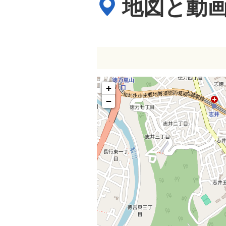
地図と動
+
−