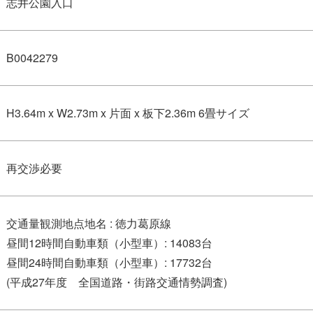
志井公園入口
B0042279
H3.64m x W2.73m x 片面 x 板下2.36m 6畳サイズ
再交渉必要
交通量観測地点地名 : 徳力葛原線
昼間12時間自動車類（小型車）: 14083台
昼間24時間自動車類（小型車）: 17732台
(平成27年度 全国道路・街路交通情勢調査)