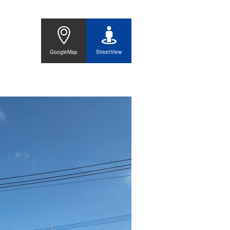
GoogleMap
StreetView