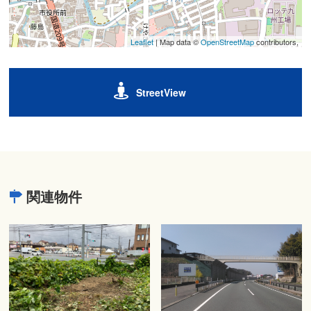
Leaflet
| Map data ©
OpenStreetMap
contributors,
StreetView
関連物件