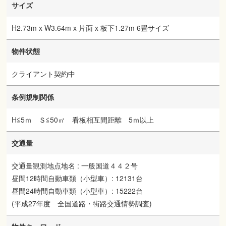
サイズ
H2.73m x W3.64m x 片面 x 板下1.27m 6畳サイズ
物件状態
クライアント契約中
条例規制関係
H≦5ｍ Ｓ≦50㎡ 看板相互間距離 5ｍ以上
交通量
交通量観測地点地名 : 一般国道４４２号
昼間12時間自動車類（小型車）: 12131台
昼間24時間自動車類（小型車）: 15222台
(平成27年度 全国道路・街路交通情勢調査)