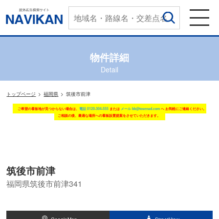
物件詳細
Detail
トップページ
福岡県
筑後市前津
ご希望の看板地が見つからない場合は、
電話 0120-304-555
または
メール bb@tosenad.com
へ お気軽にご連絡ください。
ご相談の後、最適な場所への看板設置提案をさせていただきます。
筑後市前津
福岡県筑後市前津341