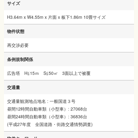
サイズ
H3.64m x W4.55m x 片面 x 板下1.86m 10畳サイズ
物件状態
再交渉必要
条例規制関係
広告塔 H≦15ｍ S≦50㎡ 3面以上で被覆
交通量
交通量観測地点地名 : 一般国道３号
昼間12時間自動車類（小型車）: 27068台
昼間24時間自動車類（小型車）: 36836台
(平成27年度 全国道路・街路交通情勢調査)