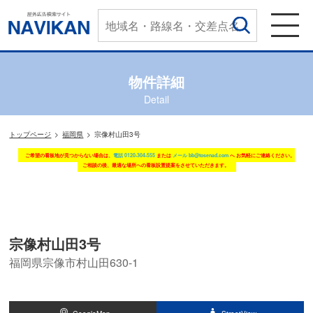
物件詳細
Detail
トップページ
福岡県
宗像村山田3号
ご希望の看板地が見つからない場合は、
電話 0120-304-555
または
メール bb@tosenad.com
へ お気軽にご連絡ください。
ご相談の後、最適な場所への看板設置提案をさせていただきます。
宗像村山田3号
福岡県宗像市村山田630-1