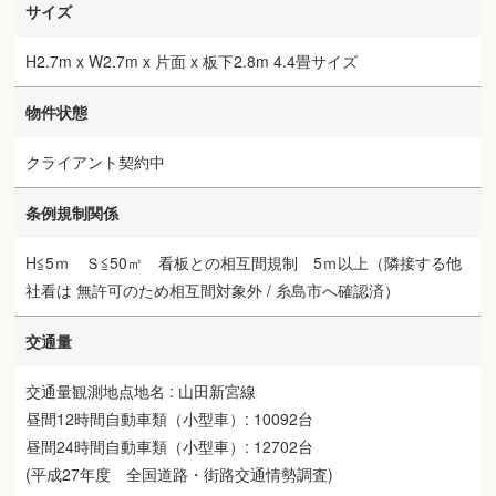
サイズ
H2.7m x W2.7m x 片面 x 板下2.8m 4.4畳サイズ
物件状態
クライアント契約中
条例規制関係
H≦5ｍ Ｓ≦50㎡ 看板との相互間規制 5ｍ以上（隣接する他
社看は 無許可のため相互間対象外 / 糸島市へ確認済）
交通量
交通量観測地点地名 : 山田新宮線
昼間12時間自動車類（小型車）: 10092台
昼間24時間自動車類（小型車）: 12702台
(平成27年度 全国道路・街路交通情勢調査)