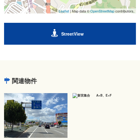
Leaflet
| Map data ©
OpenStreetMap
contributors,
StreetView
関連物件