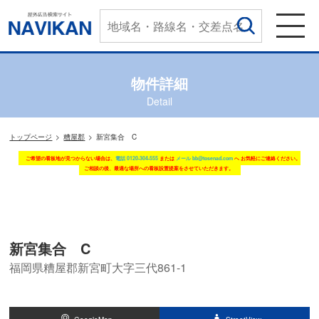
物件詳細
Detail
トップページ
糟屋郡
新宮集合 C
ご希望の看板地が見つからない場合は、
電話 0120-304-555
または
メール bb@tosenad.com
へ お気軽にご連絡ください。
ご相談の後、最適な場所への看板設置提案をさせていただきます。
新宮集合 C
福岡県糟屋郡新宮町大字三代861-1