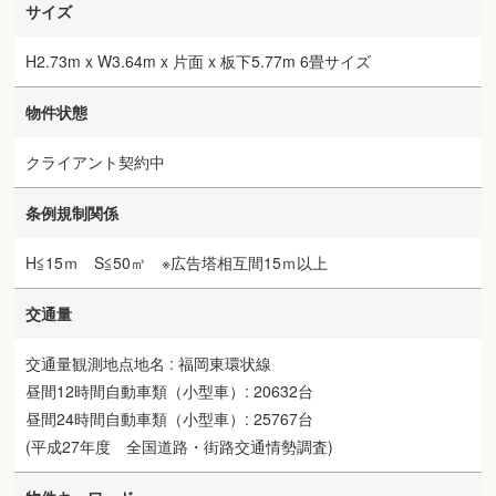
サイズ
H2.73m x W3.64m x 片面 x 板下5.77m 6畳サイズ
物件状態
クライアント契約中
条例規制関係
H≦15ｍ S≦50㎡ ※広告塔相互間15ｍ以上
交通量
交通量観測地点地名 : 福岡東環状線
昼間12時間自動車類（小型車）: 20632台
昼間24時間自動車類（小型車）: 25767台
(平成27年度 全国道路・街路交通情勢調査)