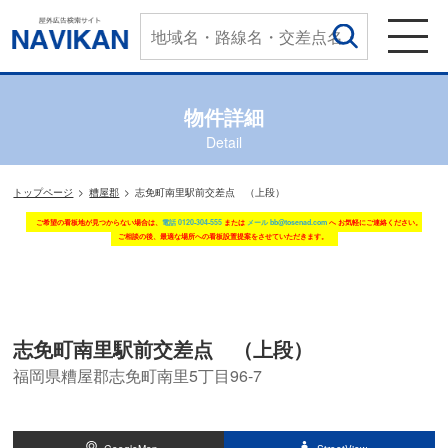
物件詳細
Detail
トップページ
糟屋郡
志免町南里駅前交差点 （上段）
ご希望の看板地が見つからない場合は、
電話 0120-304-555
または
メール bb@tosenad.com
へ お気軽にご連絡ください。
ご相談の後、最適な場所への看板設置提案をさせていただきます。
志免町南里駅前交差点 （上段）
福岡県糟屋郡志免町南里5丁目96-7