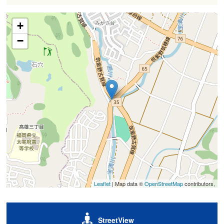
+
−
Leaflet
| Map data ©
OpenStreetMap
contributors,
StreetView