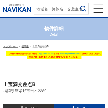
物件詳細
Detail
トップページ
福岡県
上宝満交差点B
ご希望の看板地が見つからない場合は、
電話 0120-304-555
または
メール bb@tosenad.com
へ お気軽にご連絡ください。
ご相談の後、最適な場所への看板設置提案をさせていただきます。
上宝満交差点B
福岡県筑紫野市吉木2280-1