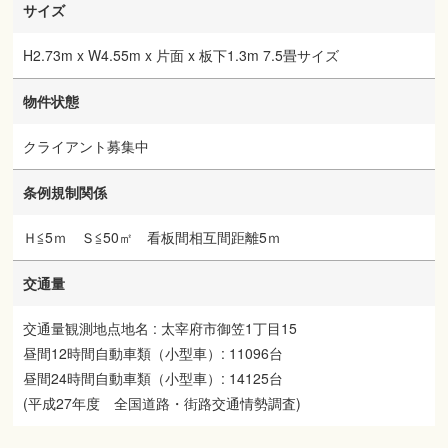
サイズ
H2.73m x W4.55m x 片面 x 板下1.3m 7.5畳サイズ
物件状態
クライアント募集中
条例規制関係
Ｈ≦5ｍ Ｓ≦50㎡ 看板間相互間距離5ｍ
交通量
交通量観測地点地名 : 太宰府市御笠1丁目15
昼間12時間自動車類（小型車）: 11096台
昼間24時間自動車類（小型車）: 14125台
(平成27年度 全国道路・街路交通情勢調査)