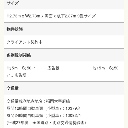
サイズ
H2.73m x W2.73m x 両面 x 板下2.87m 9畳サイズ
物件状態
クライアント契約中
条例規制関係
H≦5ｍ S≦50㎡・・・広告板 H≦15ｍ S≦50
㎡…広告塔
交通量
交通量観測地点地名 : 福岡太宰府線
昼間12時間自動車類（小型車）: 10379台
昼間24時間自動車類（小型車）: 13092台
(平成27年度 全国道路・街路交通情勢調査)