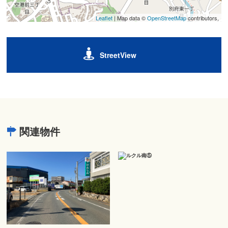
Leaflet
| Map data ©
OpenStreetMap
contributors,
StreetView
関連物件