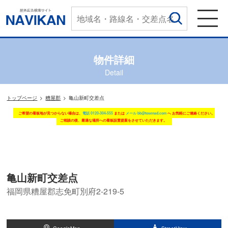
物件詳細
Detail
トップページ
糟屋郡
亀山新町交差点
ご希望の看板地が見つからない場合は、
電話 0120-304-555
または
メール bb@tosenad.com
へ お気軽にご連絡ください。
ご相談の後、最適な場所への看板設置提案をさせていただきます。
亀山新町交差点
福岡県糟屋郡志免町別府2-219-5