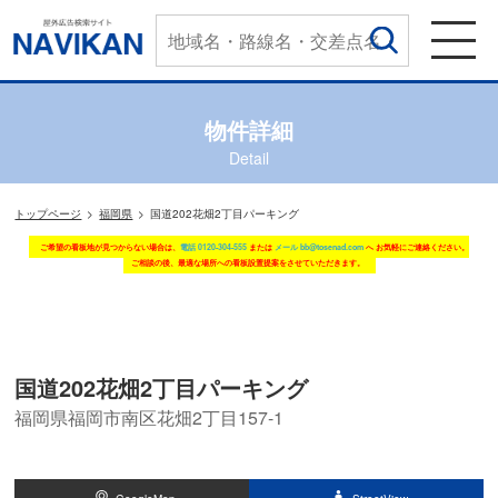
物件詳細
Detail
トップページ
福岡県
国道202花畑2丁目パーキング
ご希望の看板地が見つからない場合は、
電話 0120-304-555
または
メール bb@tosenad.com
へ お気軽にご連絡ください。
ご相談の後、最適な場所への看板設置提案をさせていただきます。
国道202花畑2丁目パーキング
福岡県福岡市南区花畑2丁目157-1