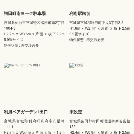
福田町南ヨーク駐車場
利府駅踏切
宮城県仙台市宮城野区福田町南2丁目
宮城県宮城郡利府町中央3丁目2-5
1004-3
H1.8m x W2.7m x 片面 x 板下2.5m
H2.7m x W3.6m x 片面 x 板下2.2m
2.9畳サイズ
5.9畳サイズ
物件状態 : 再交渉必要
物件状態 : 再交渉必要
利府ペアガーデンⅡ出口
未設定
宮城県宮城郡利府町利府字八幡崎
宮城県柴田郡村田町沼辺字新若宮脇
111-1
132
H2.7m x W5.4m x 片面 x 板下1.3m
H2.4m x W0.9m x 壁面 x 板下2.5m