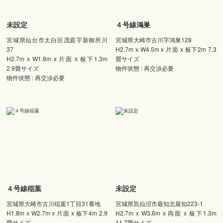
未設定
４号線鴻巣
宮城県仙台市太白区茂庭字新御所川
宮城県大崎市古川字鴻巣128
37
H2.7m x W4.5m x 片面 x 板下2m 7.3
H2.7m x W1.8m x 片面 x 板下1.3m
畳サイズ
2.9畳サイズ
物件状態 : 再交渉必要
物件状態 : 再交渉必要
４号線稲葉
未設定
宮城県大崎市古川稲葉1丁目31番地
宮城県気仙沼市最知北最知223-1
H1.8m x W2.7m x 片面 x 板下4m 2.9
H2.7m x W3.6m x 両面 x 板下1.3m
畳サイズ
11.7畳サイズ