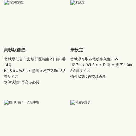
高砂駅前壁
未設定
宮城県仙台市宮城野区福室2丁目6番
宮城県名取市植松字入生36-5
14号
H2.7m x W1.8m x 片面 x 板下1.3m
H1.8m x W3m x 壁面 x 板下2.5m 3.3
2.9畳サイズ
畳サイズ
物件状態 : 再交渉必要
物件状態 : 再交渉必要