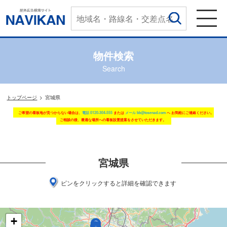
物件検索
Search
トップページ
宮城県
ご希望の看板地が見つからない場合は、
電話 0120-304-555
または
メール bb@tosenad.com
へ お気軽にご連絡ください。
ご相談の後、最適な場所への看板設置提案をさせていただきます。
宮城県
ピンをクリックすると詳細を確認できます
+