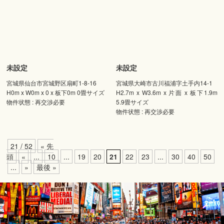
未設定
未設定
宮城県仙台市宮城野区扇町1-8-16
宮城県大崎市古川福浦字土手内14-1
H0m x W0m x 0 x 板下0m 0畳サイズ
H2.7m x W3.6m x 片面 x 板下1.9m
物件状態 : 再交渉必要
5.9畳サイズ
物件状態 : 再交渉必要
21 / 52
« 先
頭
«
...
10
...
19
20
21
22
23
...
30
40
50
...
»
最後 »