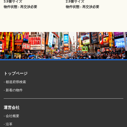
3.9畳サイズ
2.9畳サイズ
物件状態 : 再交渉必要
物件状態 : 再交渉必要
トップページ
- 都道府県検索
- 新着の物件
運営会社
- 会社概要
- 沿革