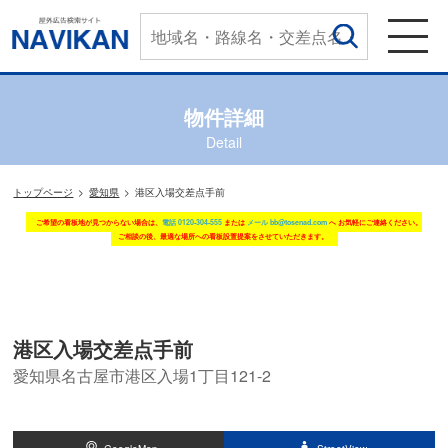
物件詳細
Detail
トップページ
愛知県
港区入場交差点手前
ご希望の看板地が見つからない場合は、
電話 0120-304-555
または
メール bb@tosenad.com
へ お気軽にご連絡ください。
ご相談の後、最適な場所への看板設置提案をさせていただきます。
港区入場交差点手前
愛知県名古屋市港区入場1丁目121-2