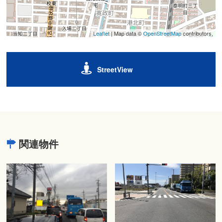
Leaflet
| Map data ©
OpenStreetMap
contributors,
StreetView
関連物件